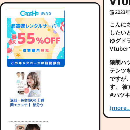
VT
2023
こんに
したい
ゆグドラ
Vtube
狼朗ハ
テンツを
ですが
す。 彼
#ハツ
(more…