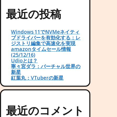
A
最近の投稿
T
I
Windows 11でNVMeネイティ
ブドライバーを有効化する：レ
ジストリ編集で高速化を実現
O
amazonタイムセール情報
(25/12/16)
N
Udioとは？
寧々宮ダラ：バーチャル世界の
新星
紅葉丸：VTuberの新星
最近のコメント