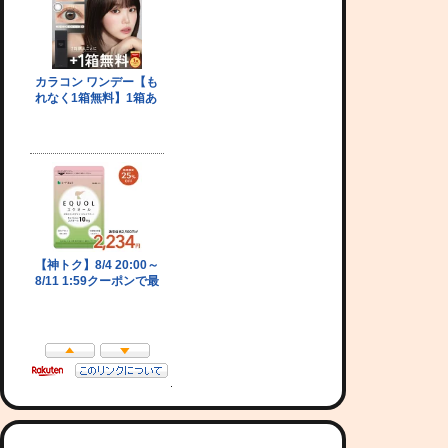
P
O
S
T
S
N
A
V
I
G