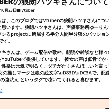
UBERの狼朗ハツキさんについ
年10月23日
Vtuber
ちは、このブログではVtuberの狼朗ハツキさんにつ
と思います。狼朗ハツキさんは、声優事務所ゆーりん
シるprojectに所属する半分人間半分狼のパッショ
rです。
ツキさんは、ゲーム配信や歌枠、朗読や雑談など様々
YouTubeで提供しています。 彼女の声は低音でか
、性格は元気で明るく、ダチがたくさんほしいと言っ
女の推しマークは狼の絵文字\uD83D\uDC3Aで、配
キの遠吠え というタグで呟いてくれると喜びます。
)