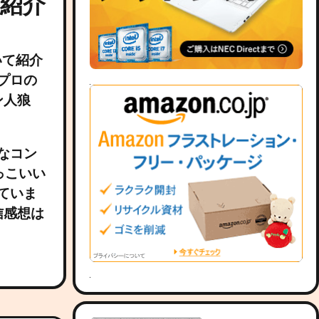
て紹介
いて紹介
プロの
ン人狼
なコン
っこいい
ていま
信感想は