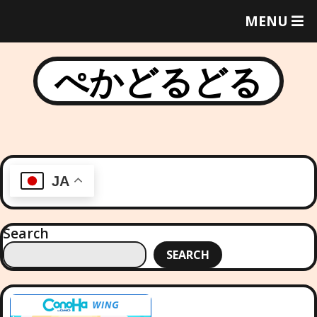
T
MENU
O
G
G
ぺかどるどる
L
E
M
E
N
U
JA
Search
SEARCH