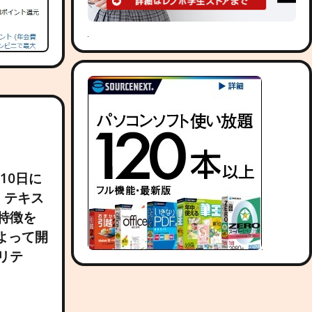
10日に
、テキス
特徴を
によって開
リテ