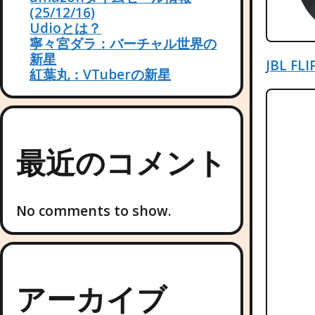
(25/12/16)
Udioとは？
寧々宮ダラ：バーチャル世界の
新星
JBL F
紅葉丸：VTuberの新星
最近のコメント
No comments to show.
アーカイブ