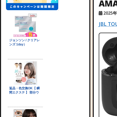
AM
2025
JBL T