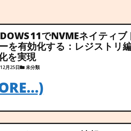
NDOWS 11でNVMEネイティ
ーを有効化する：レジストリ
化を実現
年12月25日
未分類
ORE…)