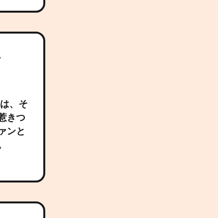
星
ラは、そ
惹きつ
ァンと
。