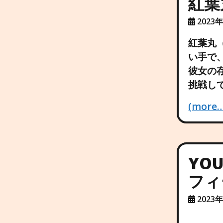
紅葉
2023
紅葉丸
い手で、
彼女の
挑戦し
(more…
YO
フィ
2023