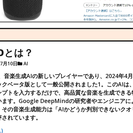
IOとは？
年7月10日
AI
は、音楽生成AIの新しいプレイヤーであり、2024年4月
ックベータ版として一般公開されました1。このAIは
ンプトを入力するだけで、高品質な音楽を生成できる
ます。Google DeepMindの研究者やエンジニア
、その音楽生成能力は「AIかどうか判別できないクオ
評されています。
)