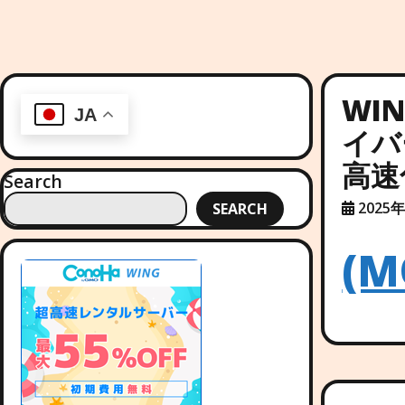
WI
JA
イバ
高速
Search
2025
SEARCH
(M