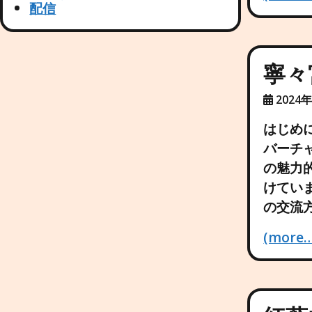
配信
寧々
2024
はじめ
バーチャ
の魅力
けてい
の交流
(more…