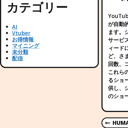
カテゴリー
You
が自動
AI
ます。
Vtuber
お得情報
サービ
マイニング
ィード
未分類
ど、さ
配信
回数、
これら
るショ
供し、
のショ
P
HUM
P