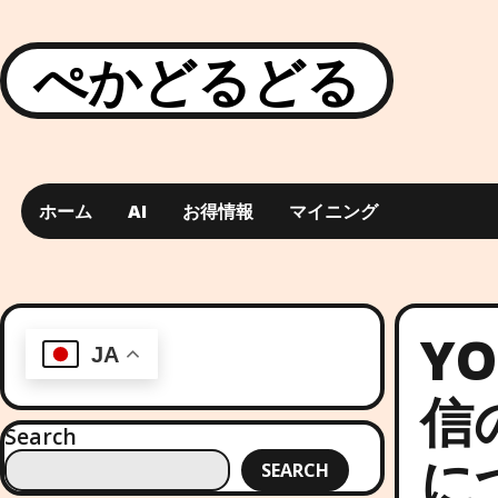
ぺかどるどる
ホーム
AI
お得情報
マイニング
Y
JA
信
Search
に
SEARCH