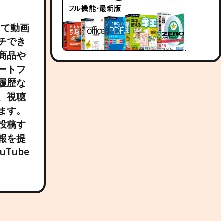
じて動画
チでき
商品や
ートフ
履歴な
、視聴
ます。
投稿す
報を提
Tube