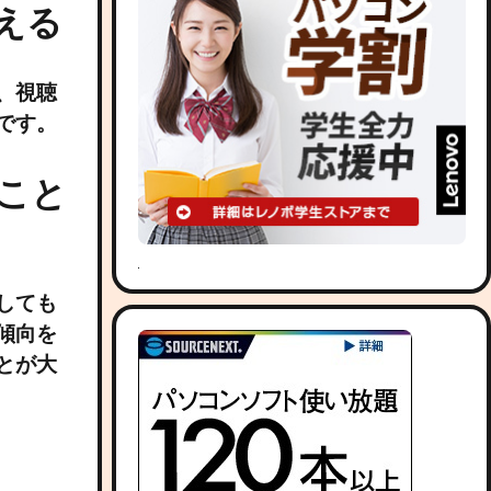
える
、視聴
です。
ること
しても
傾向を
とが大