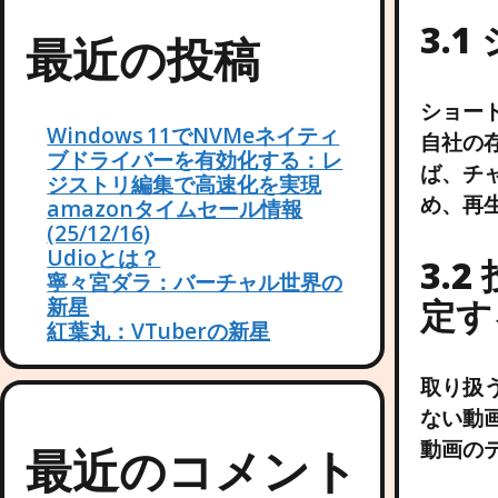
3.
最近の投稿
ショー
Windows 11でNVMeネイティ
自社の
ブドライバーを有効化する：レ
ば、チ
ジストリ編集で高速化を実現
め、再
amazonタイムセール情報
(25/12/16)
Udioとは？
3.
寧々宮ダラ：バーチャル世界の
定す
新星
紅葉丸：VTuberの新星
取り扱
ない動
動画の
最近のコメント