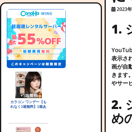
2023
1
YouT
表示さ
画が自
きます
やサー
2
め