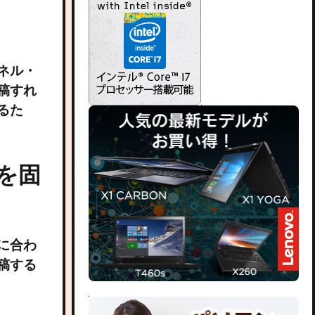
ネル・
稿すれ
るた
マを固
に合わ
稿する