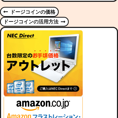
P
ドージコインの価格
P
R
O
ドージコインの活用方法
N
E
E
V
S
X
I
T
O
T
P
U
O
S
N
S
P
T
O
A
S
T
V
I
G