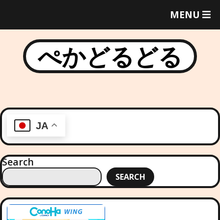
T
MENU
O
G
G
ぺかどるどる
L
E
M
E
N
U
JA
Search
SEARCH