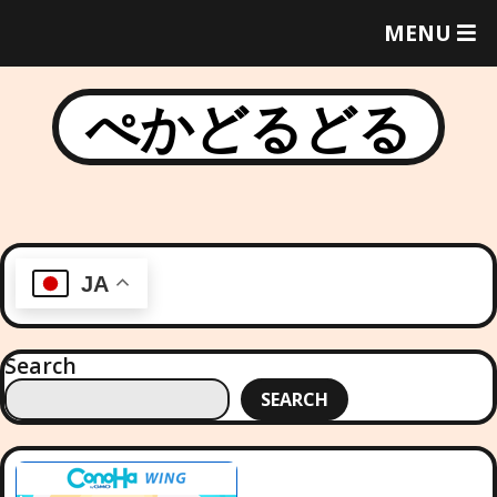
T
MENU
O
G
G
ぺかどるどる
L
E
M
E
N
U
JA
Search
SEARCH