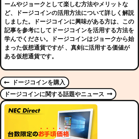
ームやジョークとして楽しむ方法やメリットな
ど、ドージコインの活用方法について詳しく解説
しました。ドージコインに興味がある方は、この
記事を参考にしてドージコインを活用する方法を
学んでください。ドージコインはジョークから始
まった仮想通貨ですが 、真剣に活用する価値が
ある仮想通貨です。
P
ドージコインを購入
P
R
O
ドージコインに関する話題やニュース
N
E
E
V
S
X
I
T
O
T
P
U
O
S
S