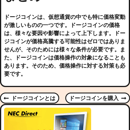
ドージコインは、仮想通貨の中でも特に価格変動
が激しいものの一つです。ドージコインの価格
は、様々な要因や影響によって上下します。ドー
ジコインが価格高騰する可能性はゼロではありま
せんが、そのためには様々な条件が必要です。ま
た、ドージコインは価格操作の対象になることも
あります。そのため、価格操作に対する対策も必
要です。
P
ドージコインとは
ドージコインを購入
P
N
R
E
O
E
X
V
T
S
I
P