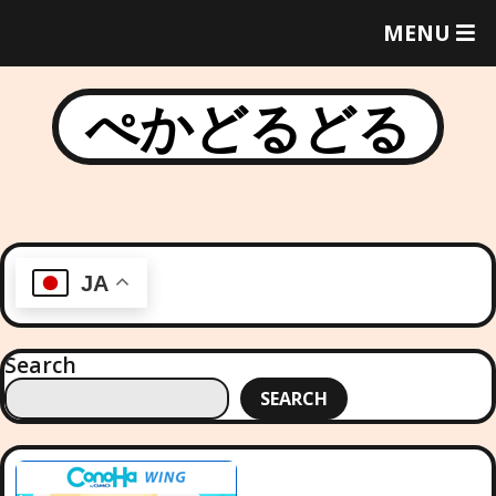
T
MENU
O
G
G
ぺかどるどる
L
E
M
E
N
U
JA
Search
SEARCH