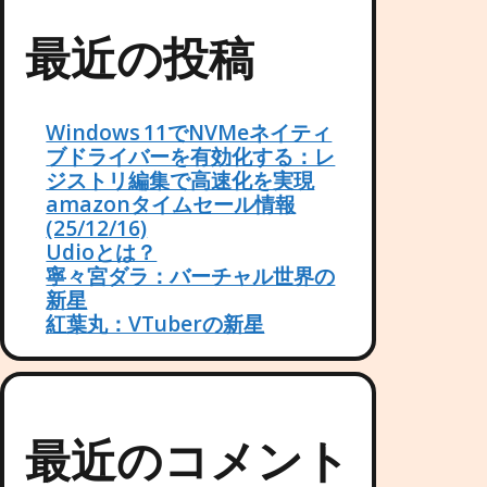
最近の投稿
Windows 11でNVMeネイティ
ブドライバーを有効化する：レ
ジストリ編集で高速化を実現
amazonタイムセール情報
(25/12/16)
Udioとは？
寧々宮ダラ：バーチャル世界の
新星
紅葉丸：VTuberの新星
最近のコメント