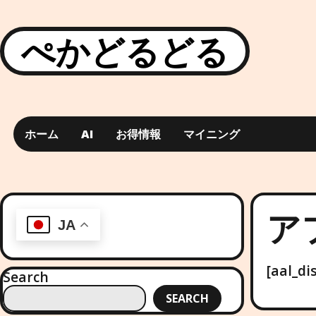
ぺかどるどる
ホーム
AI
お得情報
マイニング
ア
JA
[aal_di
Search
SEARCH